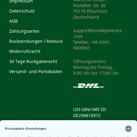
Impressum
Rastatter Str. 30
Datenschutz
75179 Pforzheim
Deutschland
AGB
support@onekeyelectro
Zahlungsarten
.com
Rucksendungen / Retoure
Telefon: +49 9343
9809061
Widerrufsrecht
30 Tage Ruckgaberecht
Öffnungszeiten:
Montag bis Freitag,
Versand- und Portokosten
9:00 Uhr bis 17:00 Uhr
USt-IdNr/VAT-ID:
DE298810972
Weee-Reg.-Nr/Weee
Reg. No: DE14335428