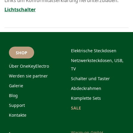
Links um Konformitätserklärung herunterzuladen:
Lichtschalter
Elektrische Steckdosen
SHOP
Netzwerksteckdosen, USB,
Über OneKeyElectro
TV
Werden sie partner
Schalter und Taster
Galerie
Abdeckrahmen
Blog
Komplette Sets
Support
SALE
Kontakte
Warm-on GmbH