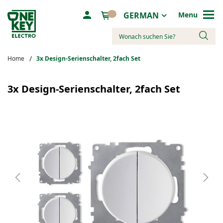
Sprache
GERMAN
Menu
Suche
Home
3х Design-Serienschalter, 2fach Set
Zum
Ende
3х Design-Serienschalter, 2fach Set
der
Bildergalerie
springen