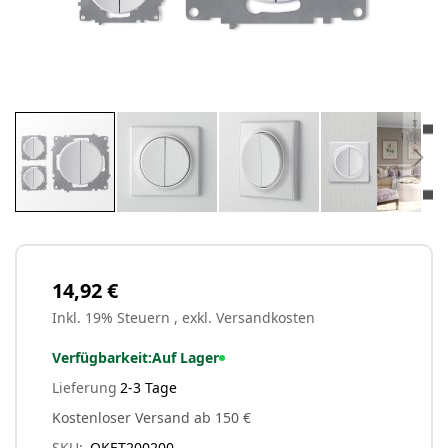
Zum
Anfang
der
Bildergalerie
14,92 €
springen
Inkl. 19% Steuern
,
exkl.
Versandkosten
Verfügbarkeit:
Auf Lager
Lieferung
2-3 Tage
Kostenloser Versand ab 150 €
SKU
OKET200200