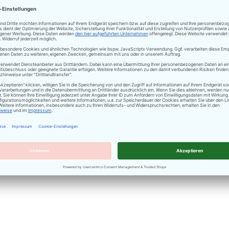
ng
Technische Daten
Bewertungen
n 2fach, senkrecht
nspiriert von der kristallinen Glätte des Gardases. Dieses
neinrichtung werden und eignet sich so auch perfekt für Ho
ass er vertikal installiert werden kann und zwei oder mehr
n Schalter und einen Dimmer.
vier aktuellen Farben erhältlich: klassisches Weiß, konzep
rden und schaffen so viele Variationsmöglichkeiten.