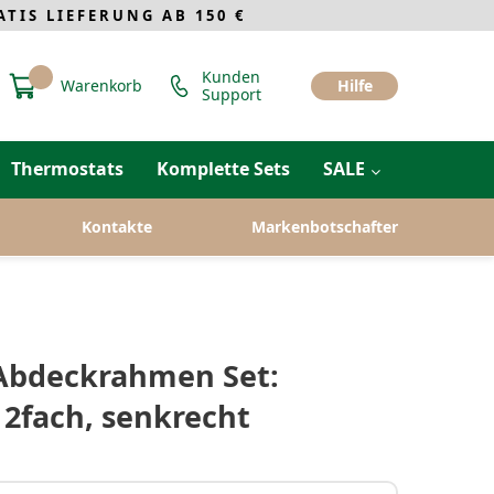
IS LIEFERUNG AB 150 €
Kunden
Warenkorb
Hilfe
Support
Thermostats
Komplette Sets
SALE
Kontakte
Markenbotschafter
 Abdeckrahmen Set:
2fach, senkrecht