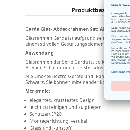
der
Bildergalerie
Produktbeschreibu
springen
Garda Glas- Abdeckrahmen Set: Abdeckrahme
Glasrahmen Garda ist aufgrund seines Designs, i
einem stilvollen Gestaltungselement Ihrer Inne
Anwendung
Glasrahmen der Serie Garda ist so konzipiert, d
B. einen Schalter und eine Steckdose oder eine
Alle OneKeyElectro-Geräte und -Rahmen sind in 
Schwarz. Sie können miteinander kombiniert we
Merkmale:
elegantes, kratzfestes Design
leicht zu reinigen und zu pflegen
Schutzart IP20
Montagerichtung: vertikal
Glass und Kunstoff