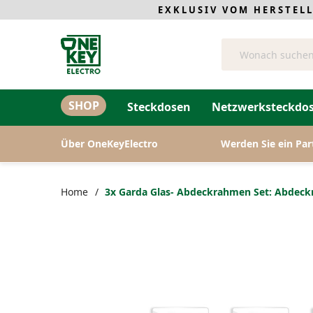
EXKLUSIV VOM HERSTEL
Suche
SHOP
Steckdosen
Netzwerksteckdos
Über OneKeyElectro
Werden Sie ein Par
Home
3х Garda Glas- Abdeckrahmen Set: Abdeck
Zum
Ende
der
Bildergalerie
springen