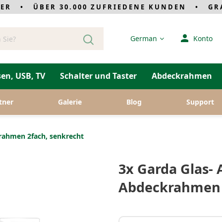
LER • ÜBER 30.000 ZUFRIEDENE KUNDEN • GRAT
Sprache
German
Konto
en, USB, TV
Schalter und Taster
Abdeckrahmen
tner
Galerie
Blog
Support
rahmen 2fach, senkrecht
3х Garda Glas-
Abdeckrahmen 