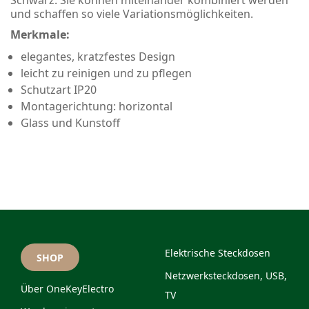
Schwarz. Sie können miteinander kombiniert werden
und schaffen so viele Variationsmöglichkeiten.
Merkmale:
elegantes, kratzfestes Design
leicht zu reinigen und zu pflegen
Schutzart IP20
Montagerichtung: horizontal
Glass und Kunstoff
Elektrische Steckdosen
SHOP
Netzwerksteckdosen, USB,
Über OneKeyElectro
TV