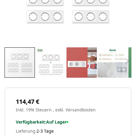
Zum
Anfang
der
Bildergalerie
114,47 €
springen
Inkl. 19% Steuern
,
exkl.
Versandkosten
Verfügbarkeit:
Auf Lager
Lieferung
2-3 Tage