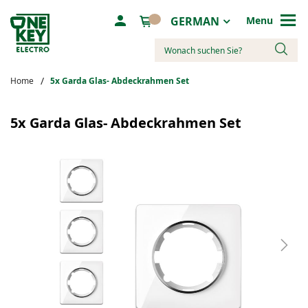
Sprache
GERMAN
Menu
Suche
Home
5x Garda Glas- Abdeckrahmen Set
Zum
Ende
5x Garda Glas- Abdeckrahmen Set
der
Bildergalerie
springen