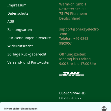
Warm-on GmbH
Impressum
Rastatter Str. 30
Datenschutz
75179 Pforzheim
Deutschland
AGB
support@onekeyelectro
Zahlungsarten
.com
Rucksendungen / Retoure
Telefon: +49 9343
9809061
Widerrufsrecht
30 Tage Ruckgaberecht
Öffnungszeiten:
Montag bis Freitag,
Versand- und Portokosten
9:00 Uhr bis 17:00 Uhr
USt-IdNr/VAT-ID:
DE298810972
Weee-Reg.-Nr/Weee
Reg. No: DE14335428