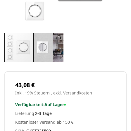
Zum
Anfang
der
Bildergalerie
43,08 €
springen
Inkl. 19% Steuern
,
exkl.
Versandkosten
Verfügbarkeit:
Auf Lager
Lieferung
2-3 Tage
Kostenloser Versand ab 150 €
SKU
OKET325500