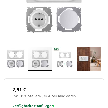
Zum
Anfang
der
Bildergalerie
7,91 €
springen
Inkl. 19% Steuern
,
exkl.
Versandkosten
Verfügbarkeit:
Auf Lager