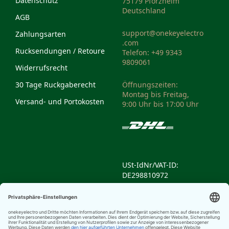
Datenschutz
75179 Pforzheim
Deutschland
AGB
support@onekeyelectro
Zahlungsarten
.com
Rucksendungen / Retoure
Telefon: +49 9343
9809061
Widerrufsrecht
30 Tage Ruckgaberecht
Öffnungszeiten:
Montag bis Freitag,
Versand- und Portokosten
9:00 Uhr bis 17:00 Uhr
USt-IdNr/VAT-ID:
DE298810972
Weee-Reg.-Nr/Weee
Reg. No: DE14335428