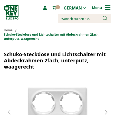
Sprache
GERMAN
Menu
Suche
Home
Schuko-Steckdose und Lichtschalter mit Abdeckrahmen 2fach,
unterputz, waagerecht
Zum
Ende
Schuko-Steckdose und Lichtschalter mit
der
Abdeckrahmen 2fach, unterputz,
Bildergalerie
waagerecht
springen