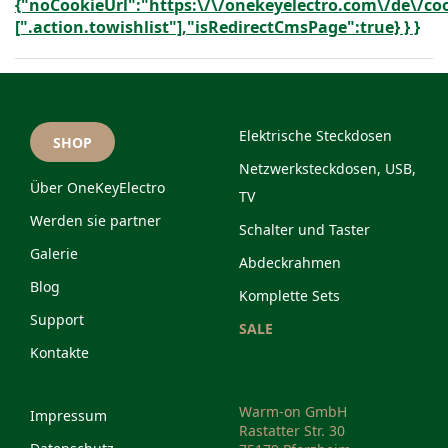
{"noCookieUrl":"https:\/\/onekeyelectro.com\/de\/coo
[".action.towishlist"],"isRedirectCmsPage":true} } }
Elektrische Steckdosen
SHOP
Netzwerksteckdosen, USB,
Über OneKeyElectro
TV
Werden sie partner
Schalter und Taster
Galerie
Abdeckrahmen
Blog
Komplette Sets
Support
SALE
Kontakte
Warm-on GmbH
Impressum
Rastatter Str. 30