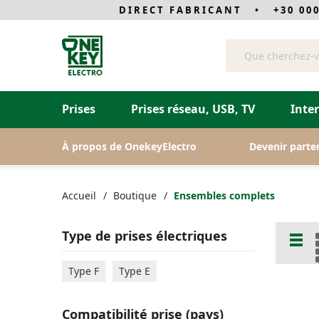
DIRECT FABRICANT • +30 000 
Chercher
Prises
Prises réseau, USB, TV
Inte
À propos de OnekeyElectro
Devenir parte
Accueil
Boutique
Ensembles complets
Type de prises électriques
List
Type F
Type E
Compatibilité prise (pays)