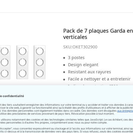
Pack de 7 plaques Garda en
verticales
SKU:
OKET302900
3 postes
Design elegant
Resistant aux rayures
Facile a nettoyer et a entretenir
Indice de protection IP20
Sens de montage : vertical
Couleur: