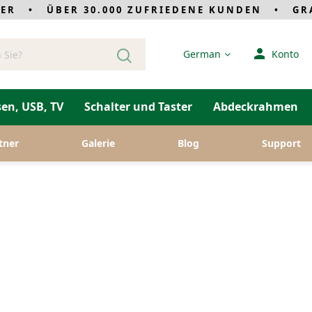
LER • ÜBER 30.000 ZUFRIEDENE KUNDEN • GRAT
Sprache
German
Konto
en, USB, TV
Schalter und Taster
Abdeckrahmen
tner
Galerie
Blog
Support