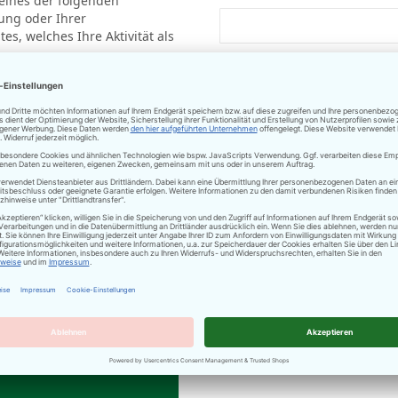
eines der folgenden
ung oder Ihrer
, welches Ihre Aktivität als
Adresse
Adresse
Stadt
Postleitzahl
Land
 ein
Umsatzsteuer-Identifikati