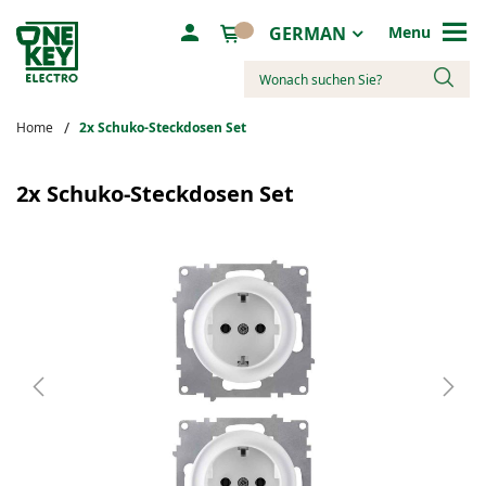
Sprache
GERMAN
Menu
Suche
Home
2х Schuko-Steckdosen Set
Zum
Ende
2х Schuko-Steckdosen Set
der
Bildergalerie
springen