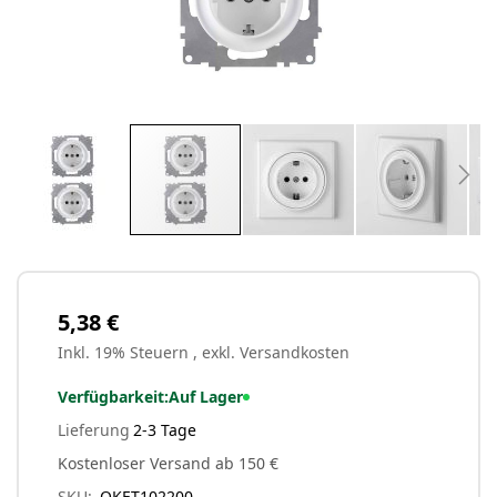
Zum
Anfang
der
Bildergalerie
5,38 €
springen
Inkl. 19% Steuern
,
exkl.
Versandkosten
Verfügbarkeit:
Auf Lager
Lieferung
2-3 Tage
Kostenloser Versand ab 150 €
SKU
OKET102200