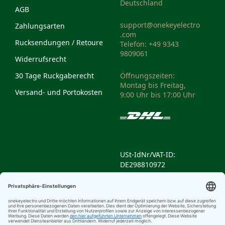
Deutschland
AGB
support@onekeyelectro
Zahlungsarten
.com
Rucksendungen / Retoure
Telefon: +49 9343
9809061
Widerrufsrecht
30 Tage Ruckgaberecht
Öffnungszeiten:
Montag bis Freitag,
Versand- und Portokosten
9:00 Uhr bis 17:00 Uhr
USt-IdNr/VAT-ID:
DE298810972
Weee-Reg.-Nr/Weee
Reg. No: DE14335428